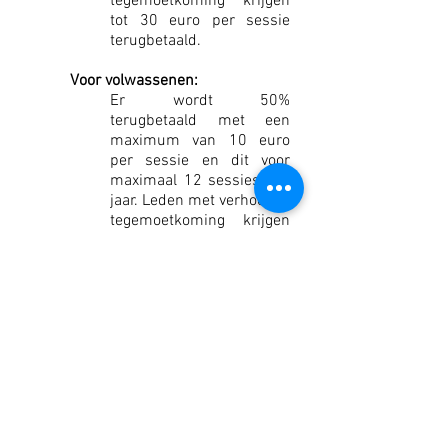
tegemoetkoming krijgen
tot 30 euro per sessie
terugbetaald.
Voor volwassenen:
Er wordt 50%
terugbetaald met een
maximum van 10 euro
per sessie en dit voor
maximaal 12 sessies per
jaar. Leden met verhoogde
tegemoetkoming krijgen
tot 15 euro per sessie
terugbetaald
Liberale Mutualiteit (LM)
Voor iedereen:
Er is een terugbetaling
van 20 euro per sessie
voorzien. Daarnaast wordt
ook 60% van de kostprijs